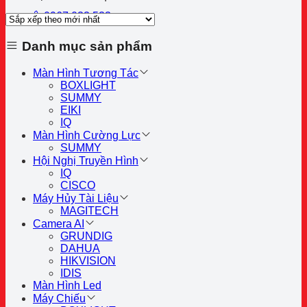
sắp
0967 033 533
xếp
theo
mới
Danh mục sản phẩm
nhất
Màn Hình Tương Tác
BOXLIGHT
SUMMY
EIKI
IQ
Màn Hình Cường Lực
SUMMY
Hội Nghị Truyền Hình
IQ
CISCO
Máy Hủy Tài Liệu
MAGITECH
Camera AI
GRUNDIG
DAHUA
HIKVISION
IDIS
Màn Hình Led
Máy Chiếu