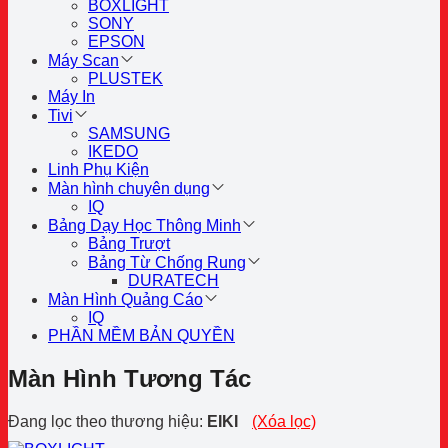
BOXLIGHT
SONY
EPSON
Máy Scan
PLUSTEK
Máy In
Tivi
SAMSUNG
IKEDO
Linh Phụ Kiện
Màn hình chuyên dụng
IQ
Bảng Dạy Học Thông Minh
Bảng Trượt
Bảng Từ Chống Rung
DURATECH
Màn Hình Quảng Cáo
IQ
PHẦN MỀM BẢN QUYỀN
Màn Hình Tương Tác
Đang lọc theo thương hiệu:
EIKI
(Xóa lọc)