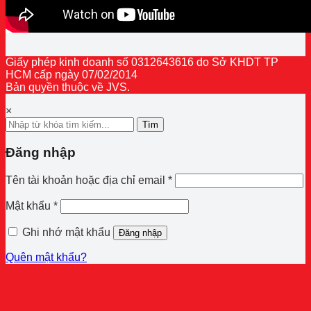
Giấy phép kinh doanh số 0312643616 do Sở KHDT TP
HCM cấp ngày 07/02/2014
Bản quyền thuộc về JVS.
×
Tìm
Đăng nhập
Bắt
Tên tài khoản hoặc địa chỉ email
*
buộc
Bắt
Mật khẩu
*
buộc
Ghi nhớ mật khẩu
Đăng nhập
Quên mật khẩu?