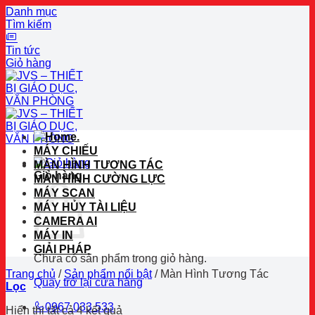
Danh mục
Tìm kiếm
Tin tức
Giỏ hàng
Bỏ
qua
nội
dung
.
MÁY CHIẾU
MÀN HÌNH TƯƠNG TÁC
Giỏ hàng
MÀN HÌNH CƯỜNG LỰC
MÁY SCAN
MÁY HỦY TÀI LIỆU
CAMERA AI
MÁY IN
GIẢI PHÁP
Chưa có sản phẩm trong giỏ hàng.
Trang chủ
/
Sản phẩm nổi bật
/
Màn Hình Tương Tác
Quay trở lại cửa hàng
Lọc
0967 033 533
Đã
Hiển thị tất cả 4 kết quả