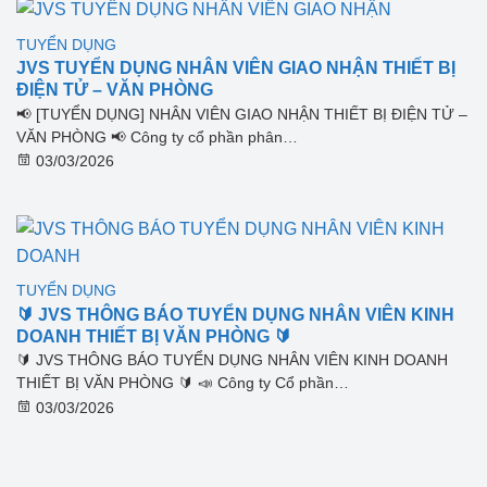
TUYỂN DỤNG
JVS TUYỂN DỤNG NHÂN VIÊN GIAO NHẬN THIẾT BỊ
ĐIỆN TỬ – VĂN PHÒNG
📢 [TUYỂN DỤNG] NHÂN VIÊN GIAO NHẬN THIẾT BỊ ĐIỆN TỬ –
VĂN PHÒNG 📢 Công ty cổ phần phân…
03/03/2026
TUYỂN DỤNG
🔰 JVS THÔNG BÁO TUYỂN DỤNG NHÂN VIÊN KINH
DOANH THIẾT BỊ VĂN PHÒNG 🔰
🔰 JVS THÔNG BÁO TUYỂN DỤNG NHÂN VIÊN KINH DOANH
THIẾT BỊ VĂN PHÒNG 🔰 📣 Công ty Cổ phần…
03/03/2026