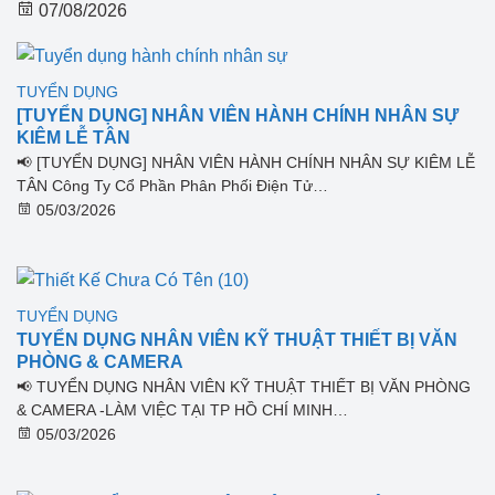
07/08/2026
TUYỂN DỤNG
[TUYỂN DỤNG] NHÂN VIÊN HÀNH CHÍNH NHÂN SỰ
KIÊM LỄ TÂN
📢 [TUYỂN DỤNG] NHÂN VIÊN HÀNH CHÍNH NHÂN SỰ KIÊM LỄ
TÂN Công Ty Cổ Phần Phân Phối Điện Tử…
05/03/2026
TUYỂN DỤNG
TUYỂN DỤNG NHÂN VIÊN KỸ THUẬT THIẾT BỊ VĂN
PHÒNG & CAMERA
📢 TUYỂN DỤNG NHÂN VIÊN KỸ THUẬT THIẾT BỊ VĂN PHÒNG
& CAMERA -LÀM VIỆC TẠI TP HỒ CHÍ MINH…
05/03/2026