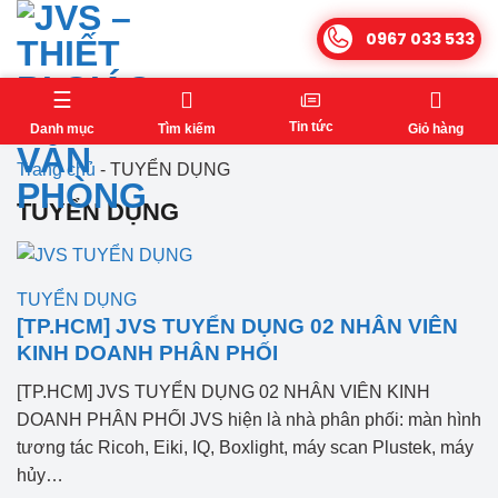
Bỏ
0967 033 533
qua
nội
dung
Tin tức
Danh mục
Tìm kiếm
Giỏ hàng
Trang chủ
-
TUYỂN DỤNG
TUYỂN DỤNG
TUYỂN DỤNG
[TP.HCM] JVS TUYỂN DỤNG 02 NHÂN VIÊN
KINH DOANH PHÂN PHỐI
[TP.HCM] JVS TUYỂN DỤNG 02 NHÂN VIÊN KINH
DOANH PHÂN PHỐI JVS hiện là nhà phân phối: màn hình
tương tác Ricoh, Eiki, IQ, Boxlight, máy scan Plustek, máy
hủy…