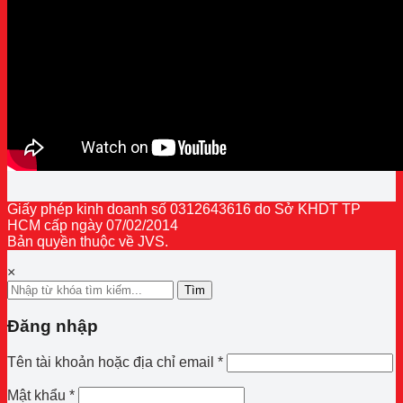
Giấy phép kinh doanh số 0312643616 do Sở KHDT TP
HCM cấp ngày 07/02/2014
Bản quyền thuộc về JVS.
×
Tìm
Đăng nhập
Bắt
Tên tài khoản hoặc địa chỉ email
*
buộc
Bắt
Mật khẩu
*