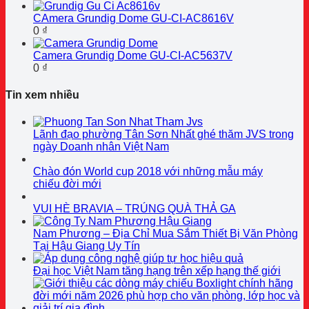
CAmera Grundig Dome GU-CI-AC8616V
0
₫
Camera Grundig Dome GU-CI-AC5637V
0
₫
Tin xem nhiều
Lãnh đạo phường Tân Sơn Nhất ghé thăm JVS trong
ngày Doanh nhân Việt Nam
Chào đón World cup 2018 với những mẫu máy
chiếu đời mới
VUI HÈ BRAVIA – TRÚNG QUÀ THẢ GA
Nam Phương – Địa Chỉ Mua Sắm Thiết Bị Văn Phòng
Tại Hậu Giang Uy Tín
Đại học Việt Nam tăng hạng trên xếp hạng thế giới