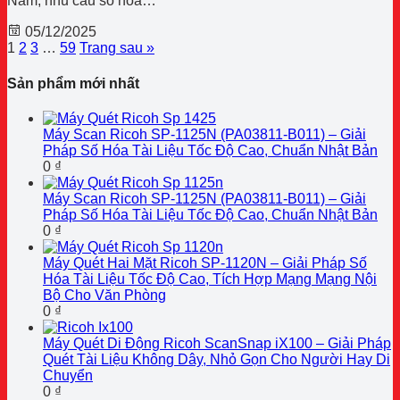
Nam, nhu cầu số hoá…
05/12/2025
1
2
3
…
59
Trang sau »
Sản phẩm mới nhất
Máy Scan Ricoh SP-1125N (PA03811-B011) – Giải
Pháp Số Hóa Tài Liệu Tốc Độ Cao, Chuẩn Nhật Bản
0
₫
Máy Scan Ricoh SP-1125N (PA03811-B011) – Giải
Pháp Số Hóa Tài Liệu Tốc Độ Cao, Chuẩn Nhật Bản
0
₫
Máy Quét Hai Mặt Ricoh SP-1120N – Giải Pháp Số
Hóa Tài Liệu Tốc Độ Cao, Tích Hợp Mạng Mạng Nội
Bộ Cho Văn Phòng
0
₫
Máy Quét Di Động Ricoh ScanSnap iX100 – Giải Pháp
Quét Tài Liệu Không Dây, Nhỏ Gọn Cho Người Hay Di
Chuyển
0
₫