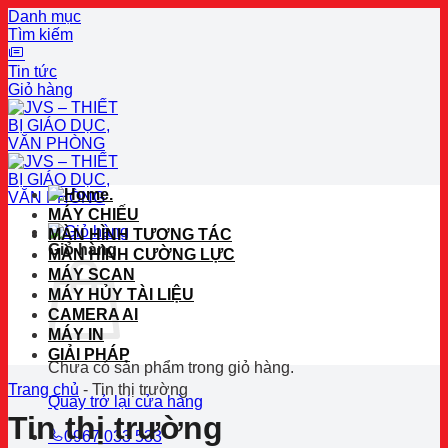
Danh mục
Tìm kiếm
Tin tức
Giỏ hàng
Bỏ
qua
nội
dung
.
MÁY CHIẾU
MÀN HÌNH TƯƠNG TÁC
Giỏ hàng
MÀN HÌNH CƯỜNG LỰC
MÁY SCAN
MÁY HỦY TÀI LIỆU
CAMERA AI
MÁY IN
GIẢI PHÁP
Chưa có sản phẩm trong giỏ hàng.
Trang chủ
-
Tin thị trường
Quay trở lại cửa hàng
Tin thị trường
0967 033 533