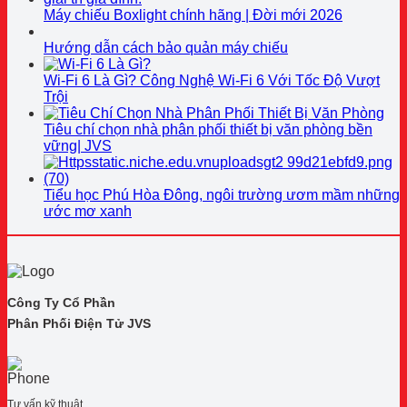
Máy chiếu Boxlight chính hãng | Đời mới 2026
Hướng dẫn cách bảo quản máy chiếu
Wi-Fi 6 Là Gì? Công Nghệ Wi-Fi 6 Với Tốc Độ Vượt
Trội
Tiêu chí chọn nhà phân phối thiết bị văn phòng bền
vững| JVS
Tiểu học Phú Hòa Đông, ngôi trường ươm mầm những
ước mơ xanh
Công Ty Cổ Phần
Phân Phối Điện Tử JVS
Tư vấn kỹ thuật