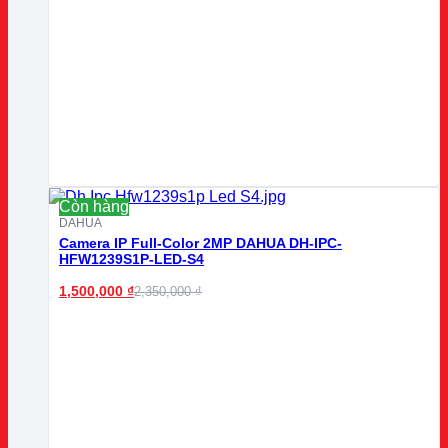
Còn hàng
DAHUA
Camera IP Full-Color 2MP DAHUA DH-IPC-
HFW1239S1P-LED-S4
1,500,000
₫
2,350,000
₫