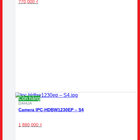
770,000
₫
Còn hàng
DAHUA
Camera IPC-HDBW1230EP – S4
1,880,000
₫