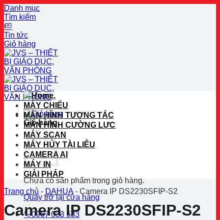
Danh mục
Tìm kiếm
Tin tức
Giỏ hàng
Bỏ
qua
nội
dung
.
MÁY CHIẾU
MÀN HÌNH TƯƠNG TÁC
Giỏ hàng
MÀN HÌNH CƯỜNG LỰC
MÁY SCAN
MÁY HỦY TÀI LIỆU
CAMERA AI
MÁY IN
GIẢI PHÁP
Chưa có sản phẩm trong giỏ hàng.
Trang chủ
-
DAHUA
-
Camera IP DS2230SFIP-S2
Quay trở lại cửa hàng
Camera IP DS2230SFIP-S2
0967 033 533