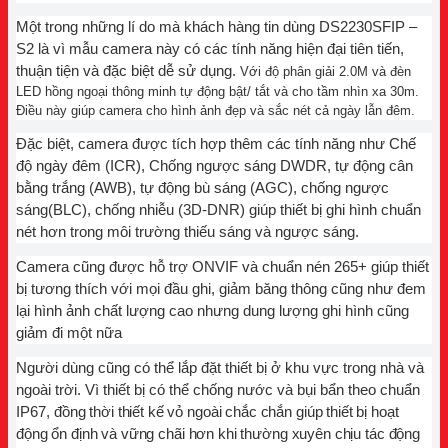
Một trong những lí do mà khách hàng tin dùng
DS2230SFIP –
S2
là vì mẫu camera này có các tính năng hiện đại tiên tiến,
thuận tiện và đặc biệt dễ sử dụng.
Với độ phân giải 2.0M và đèn
LED hồng ngoại thông minh tự động bật/ tắt và cho tầm nhìn xa 30m.
Điều này giúp camera cho hình ảnh đẹp và sắc nét cả ngày lẫn đêm.
Đặc biệt, camera được tích hợp thêm các tính năng như
Chế
độ ngày đêm (ICR), Chống ngược sáng DWDR, tự động cân
bằng trắng (AWB), tự động bù sáng (AGC), chống ngược
sáng(BLC), chống nhiễu (3D-DNR)
giúp thiết bị ghi hình chuẩn
nét hơn trong môi trường thiếu sáng và ngược sáng.
Camera cũng được hỗ trợ ONVIF và chuẩn nén 265+
giúp thiết
bị tương thích với mọi đầu ghi, giảm băng thông cũng như đem
lại hình ảnh chất lượng cao nhưng dung lượng ghi hình cũng
giảm đi một nữa
Người dùng cũng có thể lắp đặt thiết bị ở khu vực trong nhà và
ngoài trời. Vì thiết bị có thể chống nước và bụi bẩn theo chuẩn
IP67,
đồng thời thiết kế vỏ ngoài chắc chắn giúp thiết bị hoạt
động ổn định và vững chãi hơn khi thường xuyên chịu tác động