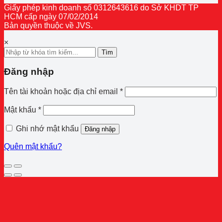
Giấy phép kinh doanh số 0312643616 do Sở KHDT TP
HCM cấp ngày 07/02/2014
Bản quyền thuộc về JVS.
×
Tìm
Đăng nhập
Bắt
Tên tài khoản hoặc địa chỉ email
*
buộc
Bắt
Mật khẩu
*
buộc
Ghi nhớ mật khẩu
Đăng nhập
Quên mật khẩu?