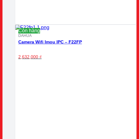
Còn hàng
DAHUA
Camera Wifi Imou IPC – F22FP
2,632,000
₫