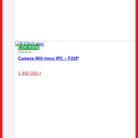
Còn hàng
DAHUA
Camera Wifi Imou IPC – F22P
1,440,000
₫