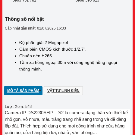
0903 751 781
0908 596 015
Thông số nổi bật
Cập nhật gần nhất: 02/07/2025 16:33
Độ phân giải 2 Megapixel.
Cảm biến CMOS kích thước 1/2.7”.
Chuẩn nén H265+ .
Tầm xa hồng ngoại 30m với công nghệ hồng ngoại
thông minh.
MÔ TẢ SẢN PHẨM
VẬT TƯ LINH KIỆN
Lượt Xem:
548
Camera IP DS2230SFIP – S2 là camera dạng thân với thiết kế
nhỏ gọn, vỏ nhựa, màu trắng trang nhã sang trọng và dễ dàng
lắp đặt. Thích hợp sử dụng cho mọi công trình như cửa hàng
quần áo, cửa hàng tiện lợi, nhà ở, văn phòng…