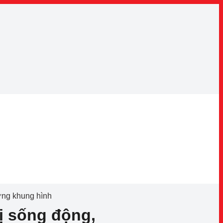
từng khung hình
hị sống động,