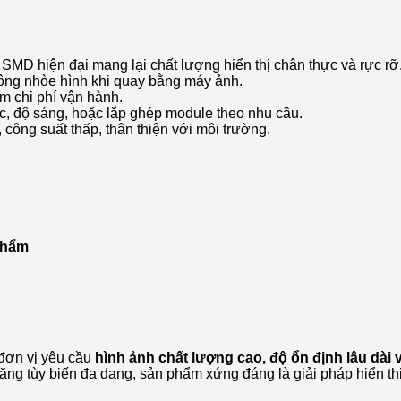
D hiện đại mang lại chất lượng hiển thị chân thực và rực rỡ
hông nhòe hình khi quay bằng máy ảnh.
iệm chi phí vận hành.
c, độ sáng, hoặc lắp ghép module theo nhu cầu.
công suất thấp, thân thiện với môi trường.
phẩm
 đơn vị yêu cầu
hình ảnh chất lượng cao, độ ổn định lâu dài 
năng tùy biến đa dạng, sản phẩm xứng đáng là giải pháp hiển t