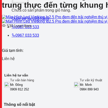
trung thực đến từng khung 
Chưa có sản phẩm trong giỏ hàng.
Quay trở lại cửa hàng
530 Lượt Xem
0967 033 533
0967 033 533
Giá tạm tính:
Liên hệ
Liên hệ tư vấn
Tư vấn bán hàng
Tư vấn kỹ thuật
Mr. Đông
Mr. Minh
0909 812 252
0984 899 943
Thông số nổi bật