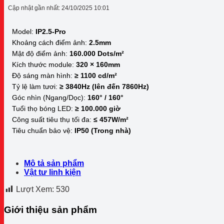
Cập nhật gần nhất: 24/10/2025 10:01
Model:
IP2.5-Pro
Khoảng cách điểm ảnh:
2.5mm
Mật độ điểm ảnh:
160.000 Dots/m²
Kích thước module:
320 × 160mm
Độ sáng màn hình:
≥ 1100 cd/m²
Tỷ lệ làm tươi:
≥ 3840Hz (lên đến 7860Hz)
Góc nhìn (Ngang/Dọc):
160° / 160°
Tuổi thọ bóng LED:
≥ 100.000 giờ
Công suất tiêu thụ tối đa:
≤ 457W/m²
Tiêu chuẩn bảo vệ:
IP50 (Trong nhà)
Mô tả sản phẩm
Vật tư linh kiện
Lượt Xem:
530
Giới thiệu sản phẩm