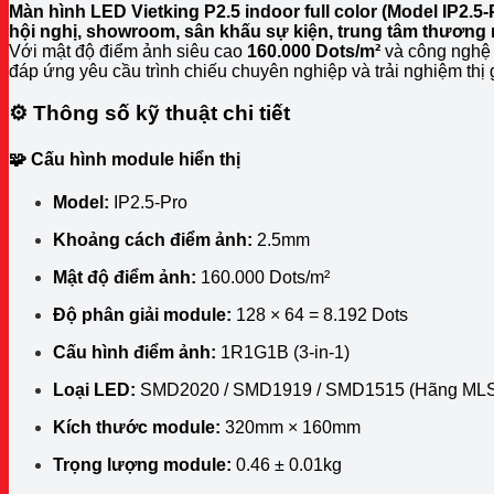
Màn hình LED Vietking P2.5 indoor full color (Model IP2.5-
hội nghị, showroom, sân khấu sự kiện, trung tâm thương 
Với mật độ điểm ảnh siêu cao
160.000 Dots/m²
và công nghệ 
đáp ứng yêu cầu trình chiếu chuyên nghiệp và trải nghiệm thị 
⚙️ Thông số kỹ thuật chi tiết
🧩 Cấu hình module hiển thị
Model:
IP2.5-Pro
Khoảng cách điểm ảnh:
2.5mm
Mật độ điểm ảnh:
160.000 Dots/m²
Độ phân giải module:
128 × 64 = 8.192 Dots
Cấu hình điểm ảnh:
1R1G1B (3-in-1)
Loại LED:
SMD2020 / SMD1919 / SMD1515 (Hãng MLS
Kích thước module:
320mm × 160mm
Trọng lượng module:
0.46 ± 0.01kg