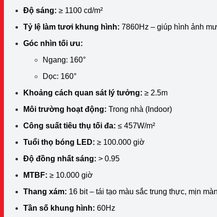
Độ sáng:
≥ 1100 cd/m²
Tỷ lệ làm tươi khung hình:
7860Hz – giúp hình ảnh mượt
Góc nhìn tối ưu:
Ngang: 160°
Dọc: 160°
Khoảng cách quan sát lý tưởng:
≥ 2.5m
Môi trường hoạt động:
Trong nhà (Indoor)
Công suất tiêu thụ tối đa:
≤ 457W/m²
Tuổi thọ bóng LED:
≥ 100.000 giờ
Độ đồng nhất sáng:
> 0.95
MTBF:
≥ 10.000 giờ
Thang xám:
16 bit – tái tạo màu sắc trung thực, mịn mà
Tần số khung hình:
60Hz