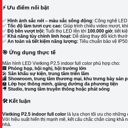
⚡ Ưu điểm nổi bật
✅
Hình ảnh sắc nét – màu sắc sống động:
Công nghệ LED SM
✅
Tốc độ làm tươi cực cao:
Giúp trình chiếu video mượt, k
✅
Độ bền vượt trội:
Tuổi thọ LED lên tới
100.000 giờ
, tiết k
✅
Khả năng tùy chỉnh linh hoạt:
Dễ dàng thay đổi kích thướ
✅
An toàn và tiết kiệm năng lượng:
Tiêu chuẩn bảo vệ IP50, 
🎯 Ứng dụng thực tế
Màn hình LED Vietking P2.5 indoor full color phù hợp cho:
🏢
Phòng họp, hội nghị, hội trường lớn
🎤
Sân khấu sự kiện, trung tâm triển lãm
🏬
Showroom, trung tâm thương mại, khu trưng bày sản 
🏫
Lớp học thông minh, giảng đường đa phương tiện
🎥
Studio, trung tâm truyền thông hoặc phát sóng
🛠️ Kết luận
Vietking P2.5 indoor full color
là lựa chọn tối ưu cho những
Với hiệu suất hiển thị mạnh mẽ, kết cấu chắc chắn cùng khả 
nhà.