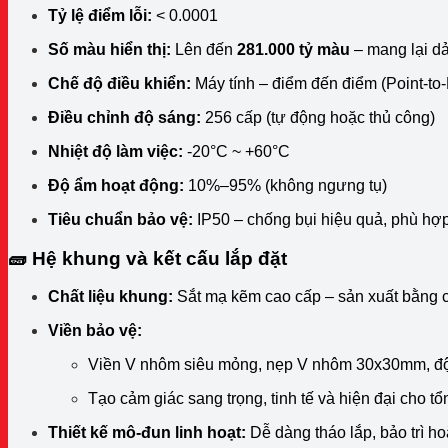
Tỷ lệ điểm lỗi:
< 0.0001
Số màu hiển thị:
Lên đến
281.000 tỷ màu
– mang lại dả
Chế độ điều khiển:
Máy tính – điểm đến điểm (Point-to-
Điều chỉnh độ sáng:
256 cấp (tự động hoặc thủ công)
Nhiệt độ làm việc:
-20°C ~ +60°C
Độ ẩm hoạt động:
10%–95% (không ngưng tụ)
Tiêu chuẩn bảo vệ:
IP50 – chống bụi hiệu quả, phù hợp 
🧱 Hệ khung và kết cấu lắp đặt
Chất liệu khung:
Sắt mạ kẽm cao cấp – sản xuất bằng
Viền bảo vệ:
Viền V nhôm siêu mỏng, nẹp V nhôm 30x30mm, đ
Tạo cảm giác sang trọng, tinh tế và hiện đại cho t
Thiết kế mô-đun linh hoạt:
Dễ dàng tháo lắp, bảo trì h