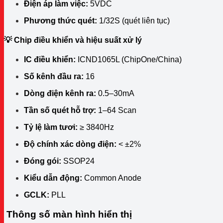
Điện áp làm việc:
5VDC
Phương thức quét:
1/32S (quét liên tục)
💡 Chip điều khiển và hiệu suất xử lý
IC điều khiển:
ICND1065L (ChipOne/China)
Số kênh đầu ra:
16
Dòng điện kênh ra:
0.5–30mA
Tần số quét hỗ trợ:
1–64 Scan
Tỷ lệ làm tươi:
≥ 3840Hz
Độ chính xác dòng điện:
< ±2%
Đóng gói:
SSOP24
Kiểu dẫn động:
Common Anode
GCLK:
PLL
Thông số màn hình hiển thị