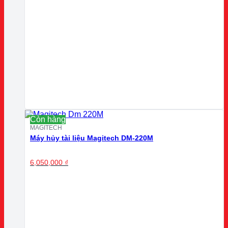
Còn hàng
MAGITECH
Máy hủy tài liệu Magitech DM-220M
6,050,000
₫