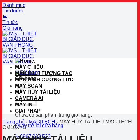
Danh mục
Tìm kiếm
Tin tức
Giỏ hàng
Bỏ
qua
nội
dung
.
MÁY CHIẾU
MÀN HÌNH TƯƠNG TÁC
Giỏ hàng
MÀN HÌNH CƯỜNG LỰC
MÁY SCAN
MÁY HỦY TÀI LIỆU
CAMERA AI
MÁY IN
GIẢI PHÁP
Chưa có sản phẩm trong giỏ hàng.
Trang chủ
-
MAGITECH
-
MÁY HỦY TÀI LIỆU MAGITECH
Quay trở lại cửa hàng
OM10XXC
0967 033 533
MÁY HỦY TÀI LIỆU