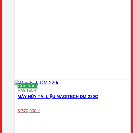
Còn hàng
MAGITECH
MÁY HỦY TÀI LIỆU MAGITECH DM-220C
5,770,000
₫