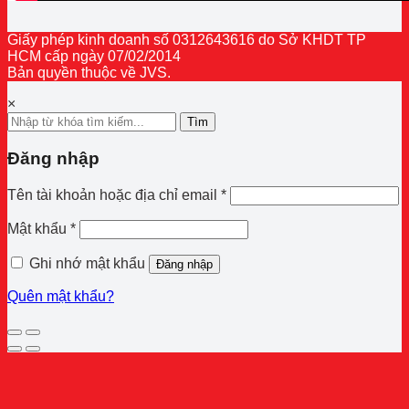
Giấy phép kinh doanh số 0312643616 do Sở KHDT TP
HCM cấp ngày 07/02/2014
Bản quyền thuộc về JVS.
×
Tìm
Đăng nhập
Bắt
Tên tài khoản hoặc địa chỉ email
*
buộc
Bắt
Mật khẩu
*
buộc
Ghi nhớ mật khẩu
Đăng nhập
Quên mật khẩu?