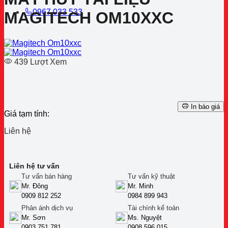
0967 033 533
MAGITECH OM10XXC
439 Lượt Xem
In báo giá
Giá tạm tính:
Liên hệ
Liên hệ tư vấn
Tư vấn bán hàng
Tư vấn kỹ thuật
Mr. Đông
Mr. Minh
0909 812 252
0984 899 943
Phản ánh dịch vụ
Tài chính kế toán
Mr. Sơn
Ms. Nguyệt
0903 751 781
0908 596 015