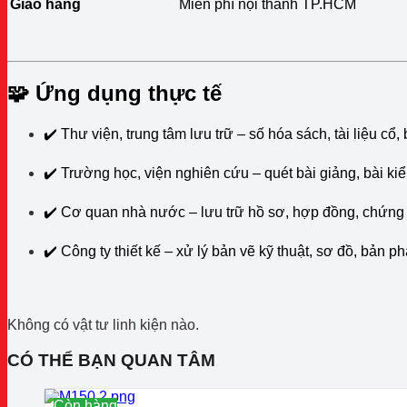
Giao hàng
Miễn phí nội thành TP.HCM
🧩
Ứng dụng thực tế
✔️ Thư viện, trung tâm lưu trữ – số hóa sách, tài liệu cổ,
✔️ Trường học, viện nghiên cứu – quét bài giảng, bài ki
✔️ Cơ quan nhà nước – lưu trữ hồ sơ, hợp đồng, chứng
✔️ Công ty thiết kế – xử lý bản vẽ kỹ thuật, sơ đồ, bản p
Không có vật tư linh kiện nào.
CÓ THỂ BẠN QUAN TÂM
Còn hàng