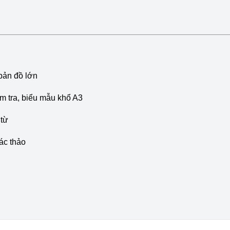
 bản đồ lớn
ểm tra, biểu mẫu khổ A3
 từ
hác thảo