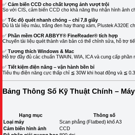
✅
Cảm biến CCD cho chất lượng ảnh vượt trội
So với CIS, cảm biến CCD cho khả năng thu nhận hình ảnh chi 
✅
Tốc độ quét nhanh chóng – chỉ 7,8 giây
Dù là tài liệu màu, trắng đen hay thang xám, Plustek A320E c
✅
Phần mềm OCR ABBYY® FineReader® tích hợp
Chuyển tài liệu quét thành văn bản có thể chỉnh sửa, hỗ trợ tiến
✅
Tương thích Windows & Mac
Hỗ trợ đầy đủ các chuẩn TWAIN, WIA, ICA và cung cấp phần m
✅
Tiết kiệm điện năng – vận hành bền bỉ
Tiêu thụ điện năng cực thấp chỉ ≦ 30W khi hoạt động và ≦ 0.3W
Bảng Thông Số Kỹ Thuật Chính – Máy
Hạng mục
Thông số
Loại máy
Scan phẳng (Flatbed) khổ A3
Cảm biến hình ảnh
CCD