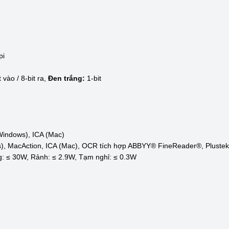
pi
 vào / 8-bit ra,
Đen trắng:
1-bit
indows), ICA (Mac)
), MacAction, ICA (Mac), OCR tích hợp ABBYY® FineReader®, Plust
ng: ≤ 30W, Rảnh: ≤ 2.9W, Tạm nghỉ: ≤ 0.3W