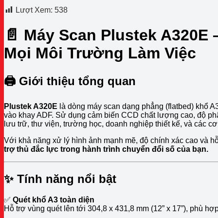
Lượt Xem:
538
📄
Máy Scan Plustek A320E 
Mọi Môi Trường Làm Việc
🖨️
Giới thiệu tổng quan
Plustek A320E
là dòng máy scan dạng phẳng (flatbed) khổ A3 c
vào khay ADF. Sử dụng cảm biến CCD chất lượng cao, độ phân 
lưu trữ, thư viện, trường học, doanh nghiệp thiết kế, và các c
Với khả năng xử lý hình ảnh mạnh mẽ, độ chính xác cao và h
trợ thủ đắc lực trong hành trình chuyển đổi số của bạn.
✨
Tính năng nổi bật
✅
Quét khổ A3 toàn diện
Hỗ trợ vùng quét lên tới 304,8 x 431,8 mm (12” x 17”), phù hợp