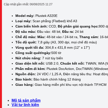
Cập nhật gần nhất: 06/08/2025 11:27
Model máy:
Plustek A320E
Loại máy
:
Scan phẳng (Flatbed) khổ A3
Cảm biến hình ảnh:
CCD,
Độ phân giải quang học:
800 d
Độ sâu màu:
Đầu vào: 48 bit,
Đầu ra:
24 bit
Chế độ màu:
Màu:
48-bit vào / 24-bit ra,
Thang xám:
16-bit
Tốc độ quét:
7,8 giây (A3, 300 dpi, mọi chế độ màu)
Vùng quét tối đa:
304,8 x 431,8 mm (12” x 17”)
Công suất quét/ngày:
500 tờ
Nút chức năng:
7 nút tùy biến
Giao diện kết nối:
USB 2.0,
Chuẩn kết nối:
TWAIN, WIA (W
Phần mềm đi kèm
:
Plustek DocAction, DocTWAIN (Windows
Nguồn điện:
24 VDC / 1,25 A, Điện năng tiêu thụ: Hoạt độ
Bảo hành:
Bảo hành chính hãng 12 tháng
Giao hàng:
Giao hàng miễn phí khu vực nội thành TP.HCM
Mô tả sản phẩm
Vật tư linh kiện