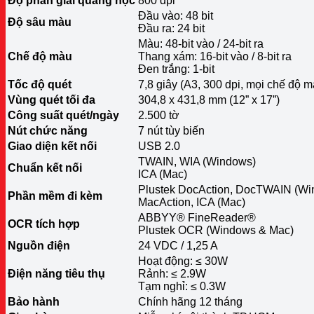
Độ phân giải quang học
800 dpi
Đầu vào: 48 bit
Độ sâu màu
Đầu ra: 24 bit
Màu: 48-bit vào / 24-bit ra
Chế độ màu
Thang xám: 16-bit vào / 8-bit ra
Đen trắng: 1-bit
Tốc độ quét
7,8 giây (A3, 300 dpi, mọi chế độ m
Vùng quét tối đa
304,8 x 431,8 mm (12” x 17”)
Công suất quét/ngày
2.500 tờ
Nút chức năng
7 nút tùy biến
Giao diện kết nối
USB 2.0
TWAIN, WIA (Windows)
Chuẩn kết nối
ICA (Mac)
Plustek DocAction, DocTWAIN (Wi
Phần mềm đi kèm
MacAction, ICA (Mac)
ABBYY® FineReader®
OCR tích hợp
Plustek OCR (Windows & Mac)
Nguồn điện
24 VDC / 1,25 A
Hoạt động: ≤ 30W
Điện năng tiêu thụ
Rảnh: ≤ 2.9W
Tạm nghỉ: ≤ 0.3W
Bảo hành
Chính hãng 12 tháng