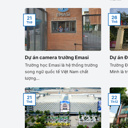
26
21
Th6
Th9
Dự án camera trường Emasi
Dự án Đ
Trường học Emasi là hệ thống trường
Trường Đ
song ngữ quốc tế Việt Nam chất
Minh là t
lượng...
21
22
Th6
Th12