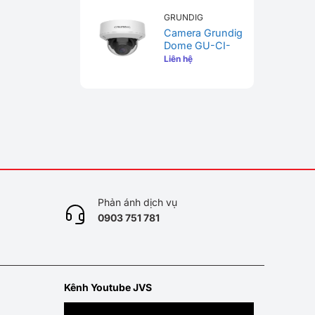
GRUNDIG
Camera Grundig
Dome GU-CI-
AC5637V
Liên hệ
Phản ánh dịch vụ
0
903 751 781
Kênh Youtube JVS