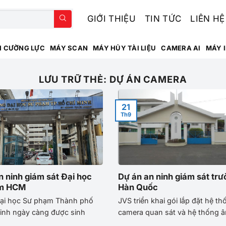
GIỚI THIỆU
TIN TỨC
LIÊN HỆ
H CƯỜNG LỰC
MÁY SCAN
MÁY HỦY TÀI LIỆU
CAMERA AI
MÁY 
LƯU TRỮ THẺ:
DỰ ÁN CAMERA
21
Th9
n ninh giám sát Đại học
Dự án an ninh giám sát tr
m HCM
Hàn Quốc
ại học Sư phạm Thành phố
JVS triển khai gói lắp đặt hệ th
inh ngày càng được sinh
camera quan sát và hệ thống â