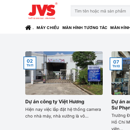
Bỏ
Tìm
qua
kiếm:
nội
dung
.
MÁY CHIẾU
MÀN HÌNH TƯƠNG TÁC
MÀN HÌN
02
07
Th11
Th10
Dự án công ty Việt Hương
Dự án a
Sư Phạ
Hiện nay việc lắp đặt hệ thống camera
Trường Đ
cho nhà máy, nhà xưởng là vô...
Hồ Chí M
viên...