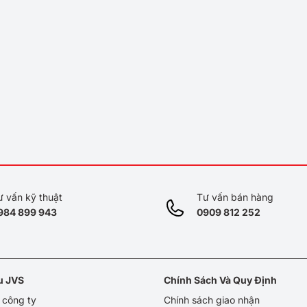
ư vấn kỹ thuật
Tư vấn bán hàng
984 899 943
0909 812 252
ệu JVS
Chính Sách Và Quy Định
u công ty
Chính sách giao nhận