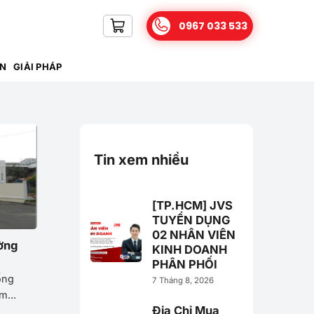
0967 033 533
IN
GIẢI PHÁP
Tin xem nhiều
[TP.HCM] JVS
TUYỂN DỤNG
02 NHÂN VIÊN
ường
KINH DOANH
PHÂN PHỐI
ống
7 Tháng 8, 2026
m...
Địa Chỉ Mua