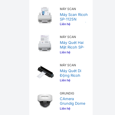
– Giải Pháp Số
Hóa Tài Liệu Tốc
MÁY SCAN
Độ Cao, Chuẩn
Nhật Bản
Máy Scan Ricoh
SP-1125N
(PA03811-B011)
Liên hệ
– Giải Pháp Số
Hóa Tài Liệu Tốc
MÁY SCAN
Độ Cao, Chuẩn
Nhật Bản
Máy Quét Hai
Mặt Ricoh SP-
1120N – Giải
Liên hệ
Pháp Số Hóa Tài
Liệu Tốc Độ
MÁY SCAN
Cao, Tích Hợp
Mạng Mạng Nội
Máy Quét Di
Bộ Cho Văn
Động Ricoh
Phòng
ScanSnap iX100
Liên hệ
– Giải Pháp Quét
Tài Liệu Không
GRUNDIG
Dây, Nhỏ Gọn
Cho Người Hay
CAmera
Di Chuyển
Grundig Dome
GU-CI-
Liên hệ
AC8616V