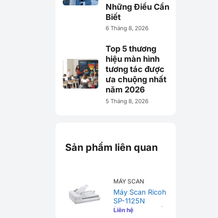
Những Điều Cần
Biết
6 Tháng 8, 2026
Top 5 thương
hiệu màn hình
tương tác được
ưa chuộng nhất
năm 2026
5 Tháng 8, 2026
Sản phẩm liên quan
MÁY SCAN
Máy Scan Ricoh
SP-1125N
(PA03811-B011)
Liên hệ