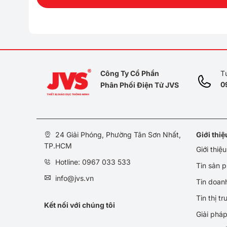
Công Ty Cổ Phần
T
0
Phân Phối Điện Tử JVS
24 Giải Phóng, Phường Tân Sơn Nhất,
Giới thi
TP.HCM
Giới thiệ
Hotline: 0967 033 533
Tin sản 
info@jvs.vn
Tin doan
Tin thị t
Kết nối với chúng tôi
Giải phá