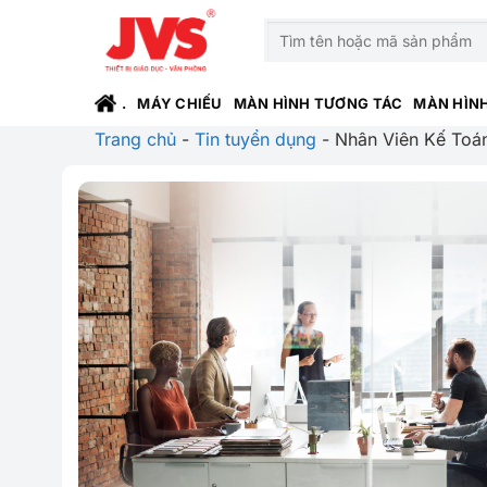
Bỏ
Tìm
qua
kiếm:
nội
dung
.
MÁY CHIẾU
MÀN HÌNH TƯƠNG TÁC
MÀN HÌN
Trang chủ
-
Tin tuyển dụng
-
Nhân Viên Kế Toá