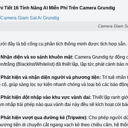
hi Tiết 16 Tính Năng AI Miễn Phí Trên Camera Grundig
Camera Giam Sa
ới đây là bộ công cụ phân tích thông minh được tích hợp sẵn,
. Nhận diện và so sánh khuôn mặt:
Camera Grundig tự động ch
n/trắng (Blacklist/Whitelist) đã thiết lập, lập tức phát cảnh báo
. Phát hiện và nhận diện người và phương tiện:
Trí tuệ nhân 
 cộ, giúp sàng lọc sự kiện nhanh chóng và loại bỏ các báo độn
. Phát hiện đột nhập vào khu vực vành đai:
Thiết lập ranh gi
m nhập trái phép nào qua vành đai này đều sẽ kích hoạt còi b
. Phát hiện vượt qua đường kẻ (Tripwire):
Cho phép người dùn
ương tiện di chuyển cắt ngang vạch kẻ theo chiều cấm, hệ thốn