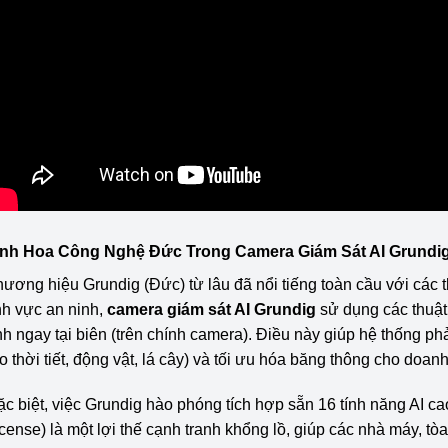
inh Hoa Công Nghệ Đức Trong Camera Giám Sát AI Grundi
ương hiệu Grundig (Đức) từ lâu đã nổi tiếng toàn cầu với các th
nh vực an ninh,
camera giám sát AI Grundig
sử dụng các thuật
h ngay tại biên (trên chính camera). Điều này giúp hệ thống ph
o thời tiết, động vật, lá cây) và tối ưu hóa băng thông cho doan
c biệt, việc Grundig hào phóng tích hợp sẵn 16 tính năng AI 
icense) là một lợi thế cạnh tranh khổng lồ, giúp các nhà máy, tòa