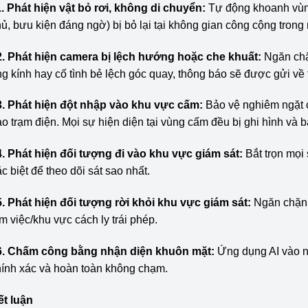
. Phát hiện vật bỏ rơi, không di chuyển:
Tự động khoanh vùng 
ủ, bưu kiện đáng ngờ) bị bỏ lại tại không gian công cộng trong
2. Phát hiện camera bị lệch hướng hoặc che khuất:
Ngăn chặn
g kính hay cố tình bẻ lệch góc quay, thông báo sẽ được gửi về t
3. Phát hiện đột nhập vào khu vực cấm:
Bảo vệ nghiêm ngặt c
o trạm điện. Mọi sự hiện diện tại vùng cấm đều bị ghi hình và 
4. Phát hiện đối tượng đi vào khu vực giám sát:
Bắt trọn mọi
c biệt để theo dõi sát sao nhất.
5. Phát hiện đối tượng rời khỏi khu vực giám sát:
Ngăn chặn v
m việc/khu vực cách ly trái phép.
6. Chấm công bằng nhận diện khuôn mặt:
Ứng dụng AI vào n
hính xác và hoàn toàn không chạm.
ết luận