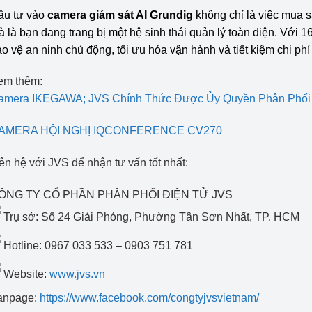
ầu tư vào
camera giám sát AI Grundig
không chỉ là việc mua s
 là bạn đang trang bị một hệ sinh thái quản lý toàn diện. Với 
o vệ an ninh chủ động, tối ưu hóa vận hành và tiết kiệm chi ph
em thêm:
amera IKEGAWA; JVS Chính Thức Được Ủy Quyền Phân Phối 
AMERA HỘI NGHỊ IQCONFERENCE CV270
ên hệ với JVS để nhận tư vấn tốt nhất:
ÔNG TY CỔ PHẦN PHÂN PHỐI ĐIỆN TỬ JVS
Trụ sở: Số 24 Giải Phóng, Phường Tân Sơn Nhất, TP. HCM
Hotline: 0967 033 533 – 0903 751 781
Website:
www.jvs.vn
anpage:
https://www.facebook.com/congtyjvsvietnam/