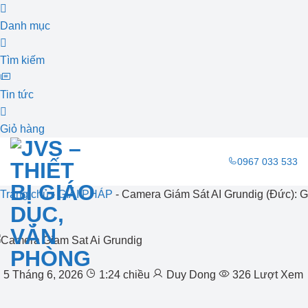
Danh mục
Tìm kiếm
Tin tức
Giỏ hàng
Bỏ
0967 033 533
qua
nội
Trang chủ
-
GIẢI PHÁP
-
Camera Giám Sát AI Grundig (Đức): G
dung
5 Tháng 6, 2026
1:24 chiều
Duy Dong
326 Lượt Xem