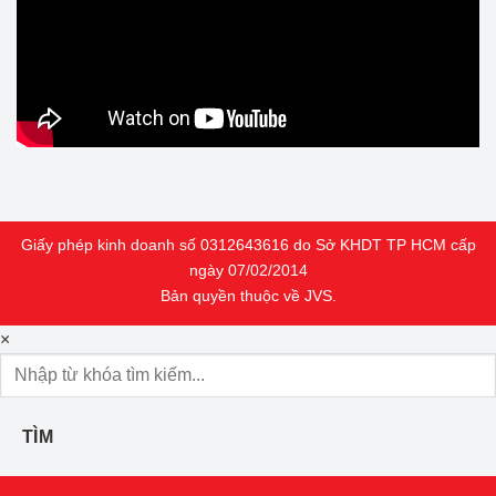
Giấy phép kinh doanh số 0312643616 do Sở KHDT TP HCM cấp
ngày 07/02/2014
Bản quyền thuộc về JVS.
×
TÌM