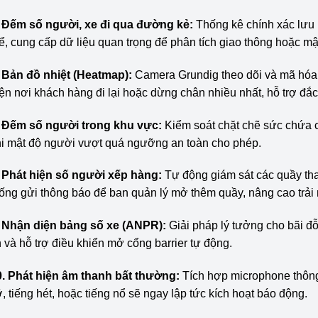
. Đếm số người, xe đi qua đường kẻ:
Thống kê chính xác lưu 
ể, cung cấp dữ liệu quan trọng để phân tích giao thông hoặc m
. Bản đồ nhiệt (Heatmap):
Camera Grundig theo dõi và mã hóa
ện nơi khách hàng đi lại hoặc dừng chân nhiều nhất, hỗ trợ đắc 
. Đếm số người trong khu vực:
Kiểm soát chặt chẽ sức chứa 
hi mật độ người vượt quá ngưỡng an toàn cho phép.
. Phát hiện số người xếp hàng:
Tự động giám sát các quầy tha
ống gửi thông báo để ban quản lý mở thêm quầy, nâng cao trả
. Nhận diện bảng số xe (ANPR):
Giải pháp lý tưởng cho bãi đỗ
n và hỗ trợ điều khiển mở cổng barrier tự động.
0. Phát hiện âm thanh bất thường:
Tích hợp microphone thông 
, tiếng hét, hoặc tiếng nổ sẽ ngay lập tức kích hoạt báo động.