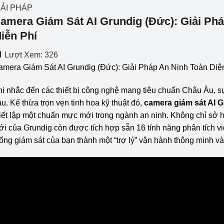
IẢI PHÁP
amera Giám Sát AI Grundig (Đức): Giải Phá
iễn Phí
Lượt Xem:
326
amera Giám Sát AI Grundig (Đức): Giải Pháp An Ninh Toàn Diệ
i nhắc đến các thiết bị công nghệ mang tiêu chuẩn Châu Âu, sự
u. Kế thừa trọn vẹn tinh hoa kỹ thuật đó,
camera giám sát AI 
iết lập một chuẩn mực mới trong ngành an ninh. Không chỉ sở 
i của Grundig còn được tích hợp sẵn 16 tính năng phân tích vid
ống giám sát của bạn thành một “trợ lý” vận hành thông minh v