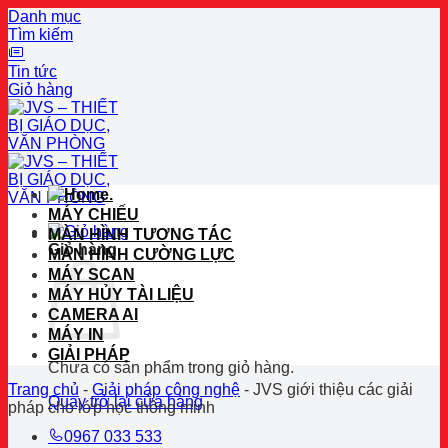
Danh mục
Tìm kiếm
Tin tức
Giỏ hàng
Bỏ
qua
nội
dung
.
MÁY CHIẾU
MÀN HÌNH TƯƠNG TÁC
Giỏ hàng
MÀN HÌNH CƯỜNG LỰC
MÁY SCAN
MÁY HỦY TÀI LIỆU
CAMERA AI
MÁY IN
GIẢI PHÁP
Chưa có sản phẩm trong giỏ hàng.
Trang chủ
-
Giải pháp công nghệ
-
JVS giới thiệu các giải
Quay trở lại cửa hàng
pháp cho lớp học thông minh
0967 033 533