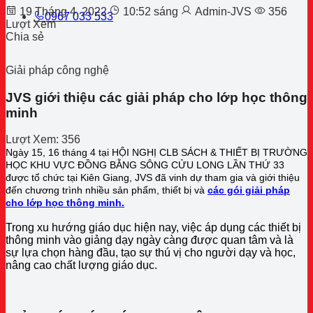
19 Tháng 4, 2022
10:52 sáng
Admin-JVS
356
0967 033 533
Lượt Xem
Chia sẻ
Giải pháp công nghệ
JVS giới thiệu các giải pháp cho lớp học thông
minh
Lượt Xem:
356
Ngày 15, 16 tháng 4 tại HỘI NGHỊ CLB SÁCH & THIẾT BỊ TRƯỜNG
HỌC KHU VỰC ĐỒNG BẰNG SÔNG CỬU LONG LẦN THỨ 33
được tổ chức tại Kiên Giang, JVS đã vinh dự tham gia và giới thiệu
đến chương trình nhiều sản phẩm, thiết bị và
các gói giải pháp
cho lớp học thông minh.
Trong xu hướng giáo dục hiện nay, việc áp dụng các thiết bị
thông minh vào giảng dạy ngày càng được quan tâm và là
sự lựa chọn hàng đầu, tạo sự thú vị cho người dạy và học,
nâng cao chất lượng giáo dục.