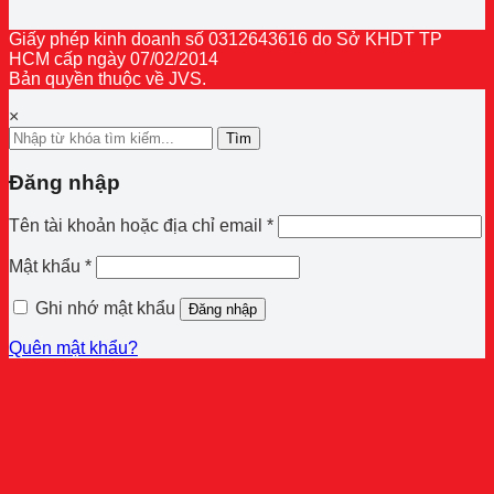
Giấy phép kinh doanh số 0312643616 do Sở KHDT TP
HCM cấp ngày 07/02/2014
Bản quyền thuộc về JVS.
×
Tìm
Đăng nhập
Bắt
Tên tài khoản hoặc địa chỉ email
*
buộc
Bắt
Mật khẩu
*
buộc
Ghi nhớ mật khẩu
Đăng nhập
Quên mật khẩu?