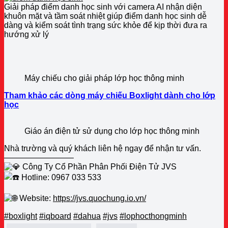
Giải pháp điểm danh học sinh với camera AI nhận diện
khuôn mặt và tầm soát nhiệt giúp điểm danh học sinh dễ
dàng và kiểm soát tình trạng sức khỏe để kịp thời đưa ra
hướng xử lý
Máy chiếu cho giải pháp lớp học thông minh
Tham khảo các dòng máy chiếu Boxlight dành cho lớp
học
Giáo án điện tử sử dụng cho lớp học thông minh
Nhà trường và quý khách liên hệ ngay để nhận tư vấn.
————————–
Công Ty Cổ Phần Phân Phối Điện Tử JVS
Hotline: 0967 033 533
Website:
https://jvs.quochung.io.vn/
#boxlight
#iqboard
#dahua
#jvs
#lophocthongminh