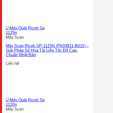
Máy Scan
Máy Scan Ricoh SP-1125N (PA03811-B011) –
Giải Pháp Số Hóa Tài Liệu Tốc Độ Cao,
Chuẩn Nhật Bản
Liên hệ
Máy Scan