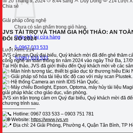
20 Tháng 9, 2024
8:44 sáng
Duy Dong
214 Lượt 
Chia sẻ
Giải pháp công nghệ
Chưa có sản phẩm trong giỏ hàng.
JVS TÀI TRỢ VÀ THAM GIA HỘI THẢO: AN T
Quay trở lại cửa hàng
ĐỔI SỐ 2024
0967 033 533
Lượt Xem:
214
JVS cảm ơn Quý đại biểu, Quý khách mời đã đến ghé thăm các
0967 033 533
công nghệ an toàn thông tin năm 2024 vào ngày Thứ Ba, 17/
Tại Hội thảo, JVS đã giới thiệu đến Quý khách mời về các sả
Màn hình tương tác, thiết bị giáo dục từ thương hiệu Eiki
Giải pháp số hóa tài liệu tốc độ cao với máy scan Plustek.
Hệ thống Camera an ninh IDIS Hàn Quốc.
Máy chiếu Boxlight, Epson, Optoma, máy hủy tài liệu Magi
giải pháp khác cho giáo dục, văn phòng.
JVS xin trân trọng cảm ơn Quý đại biểu, Quý khách mời đã đến
chương trình sau.
———————
Hotline: 0967 033 533 – 0903 751 781
Website:
https://www.jvs.vn
Địa chỉ: 24 Giải Phóng, Phường 4, Quận Tân Bình, TP H