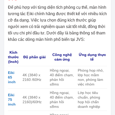
Để phù hợp với từng diện tích phòng cụ thể, màn hình
tương tác Eiki chính hãng được thiết kế với nhiều kích
cỡ đa dạng. Việc lựa chọn đúng kích thước giúp
người xem có trải nghiệm quan sát tốt nhất, đồng thời
tối ưu chi phí đầu tư. Dưới đây là bảng thông số tham
khảo các dòng màn hình phổ biến tại JVS:
Kích
Công nghệ
Ứng dụng thực
thước
Độ phân giải
cảm ứng
tế
(Inch)
Hồng ngoại,
Phòng họp nhỏ,
Eiki
4K (3840 x
40 điểm chạm,
lớp học mầm
65
2160 /60Hz
phản hồi
non, phòng làm
inch
≤8ms
việc nhóm
Hồng ngoại,
Lớp học tiêu
Eiki
4K (3840 x
40 điểm chạm,
chuẩn, phòng
75
2160)/60Hz
phản hồi
họp hội chẩn
inch
≤8ms
doanh nghiệp