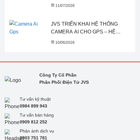
DocActionPlus | JVS
11/07/2026
JVS TRIỂN KHAI HỆ THỐNG
CAMERA AI CHO GPS – HỆ
THỐNG ĐÔ THỊ THÔNG MINH
10/06/2026
Công Ty Cổ Phần
Phân Phối Điện Tử JVS
Tư vấn kỹ thuật
0984 899 943
Tư vấn bán hàng
0909 812 252
Phản ánh dịch vụ
0
903 751 781