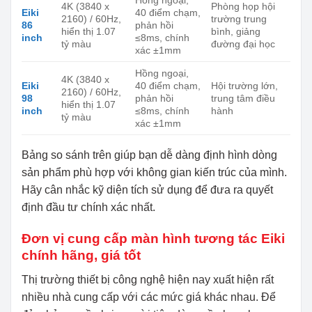
Hồng ngoại,
4K (3840 x
Phòng họp hội
Eiki
40 điểm chạm,
2160) / 60Hz,
trường trung
86
phản hồi
hiển thị 1.07
bình, giảng
inch
≤8ms, chính
tỷ màu
đường đại học
xác ±1mm
Hồng ngoại,
4K (3840 x
Eiki
40 điểm chạm,
Hội trường lớn,
2160) / 60Hz,
98
phản hồi
trung tâm điều
hiển thị 1.07
inch
≤8ms, chính
hành
tỷ màu
xác ±1mm
Bảng so sánh trên giúp bạn dễ dàng định hình dòng
sản phẩm phù hợp với không gian kiến trúc của mình.
Hãy cân nhắc kỹ diện tích sử dụng để đưa ra quyết
định đầu tư chính xác nhất.
Đơn vị cung cấp màn hình tương tác Eiki
chính hãng, giá tốt
Thị trường thiết bị công nghệ hiện nay xuất hiện rất
nhiều nhà cung cấp với các mức giá khác nhau. Để