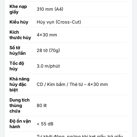
Khe nạp
310 mm (A4)
giấy
Kiểu hủy
Hủy vụn (Cross-Cut)
Kích
4×30 mm
thước hủy
Số tờ
28 tờ (70g)
hủy/lần
Tốc độ
3.0 m/phút
hủy
Khả năng
hủy đặc
CD / Kim bấm / Thẻ từ – 4×30 mm
biệt
Dung tích
thùng
80 lít
chứa
Độ ồn vận
< 55 dB
hành
Tự khởi động, ngừng khi kẹt giấy, trả giấy