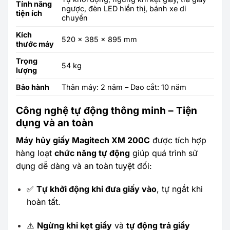
Tính năng
ngược, đèn LED hiển thị, bánh xe di
tiện ích
chuyển
Kích
520 x 385 x 895 mm
thước máy
Trọng
54 kg
lượng
Bảo hành
Thân máy: 2 năm – Dao cắt: 10 năm
Công nghệ tự động thông minh – Tiện
dụng và an toàn
Máy hủy giấy Magitech XM 200C
được tích hợp
hàng loạt
chức năng tự động
giúp quá trình sử
dụng dễ dàng và an toàn tuyệt đối:
✅
Tự khởi động khi đưa giấy vào
, tự ngắt khi
hoàn tất.
⚠️
Ngừng khi kẹt giấy
và
tự động trả giấy