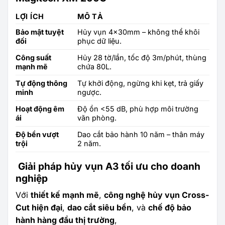
LỢI ÍCH
MÔ TẢ
Bảo mật tuyệt
Hủy vụn 4x30mm – không thể khôi
đối
phục dữ liệu.
Công suất
Hủy 28 tờ/lần, tốc độ 3m/phút, thùng
mạnh mẽ
chứa 80L.
Tự động thông
Tự khởi động, ngừng khi kẹt, trả giấy
minh
ngược.
Hoạt động êm
Độ ồn <55 dB, phù hợp môi trường
ái
văn phòng.
Độ bền vượt
Dao cắt bảo hành 10 năm – thân máy
trội
2 năm.
Giải pháp hủy vụn A3 tối ưu cho doanh
nghiệp
Với
thiết kế mạnh mẽ
,
công nghệ hủy vụn Cross-
Cut hiện đại
,
dao cắt siêu bền
, và
chế độ bảo
hành hàng đầu thị trường
,