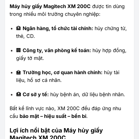
Máy hủy giấy Magitech XM 200C
được tin dùng
trong nhiều môi trường chuyên nghiệp:
🏦
Ngân hàng, tổ chức tài chính:
hủy chứng từ,
thẻ, CD.
🏢
Công ty, văn phòng kế toán:
hủy hợp đồng,
giấy tờ mật.
🏫
Trường học, cơ quan hành chính:
hủy tài
liệu, hồ sơ cá nhân.
🏥
Cơ sở y tế:
hủy bệnh án, dữ liệu bệnh nhân.
Bất kể lĩnh vực nào, XM 200C đều đáp ứng nhu
cầu
bảo mật – hiệu suất – bền bỉ
.
Lợi ích nổi bật của Máy hủy giấy
Magitech XM 200C