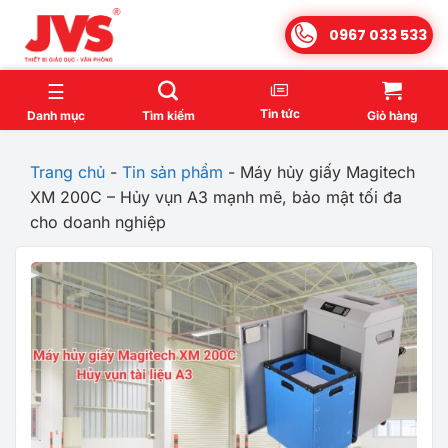
Bỏ
0967 033 533
qua
nội
dung
Tin tức
Danh mục
Tìm kiếm
Giỏ hàng
Trang chủ
-
Tin sản phẩm
-
Máy hủy giấy Magitech
XM 200C – Hủy vụn A3 mạnh mẽ, bảo mật tối đa
cho doanh nghiệp