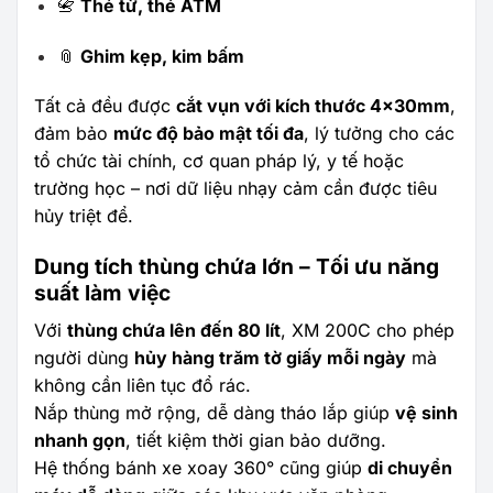
📇
Thẻ từ, thẻ ATM
📎
Ghim kẹp, kim bấm
Tất cả đều được
cắt vụn với kích thước 4x30mm
,
đảm bảo
mức độ bảo mật tối đa
, lý tưởng cho các
tổ chức tài chính, cơ quan pháp lý, y tế hoặc
trường học – nơi dữ liệu nhạy cảm cần được tiêu
hủy triệt để.
Dung tích thùng chứa lớn – Tối ưu năng
suất làm việc
Với
thùng chứa lên đến 80 lít
, XM 200C cho phép
người dùng
hủy hàng trăm tờ giấy mỗi ngày
mà
không cần liên tục đổ rác.
Nắp thùng mở rộng, dễ dàng tháo lắp giúp
vệ sinh
nhanh gọn
, tiết kiệm thời gian bảo dưỡng.
Hệ thống bánh xe xoay 360° cũng giúp
di chuyển