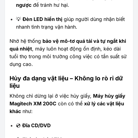
ngược
để tránh hư hại.
💡
Đèn LED hiển thị
giúp người dùng nhận biết
nhanh tình trạng vận hành.
Nhờ hệ thống
bảo vệ mô-tơ quá tải và tự ngắt khi
quá nhiệt
, máy luôn hoạt động ổn định, kéo dài
tuổi thọ trong môi trường công việc có tần suất sử
dụng cao.
Hủy đa dạng vật liệu – Không lo rò rỉ dữ
liệu
Không chỉ dừng lại ở việc hủy giấy,
Máy hủy giấy
Magitech XM 200C
còn có thể
xử lý các vật liệu
khác
như:
💿
Đĩa CD/DVD