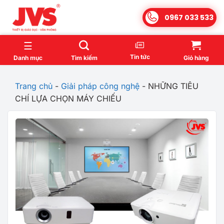
Bỏ
0967 033 533
qua
nội
dung
Tin tức
Danh mục
Tìm kiếm
Giỏ hàng
Trang chủ
-
Giải pháp công nghệ
-
NHỮNG TIÊU
CHÍ LỰA CHỌN MÁY CHIẾU