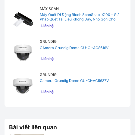
MÁY SCAN
Máy Quét Di Động Ricoh ScanSnap iX100 – Giải
Pháp Quét Tài Liệu Không Dây, Nhỏ Gọn Cho
Người Hay Di Chuyển
Liên hệ
GRUNDIG
CAmera Grundig Dome GU-CI-AC8616V
Liên hệ
GRUNDIG
Camera Grundig Dome GU-CI-AC5637V
Liên hệ
Bài viết liên quan