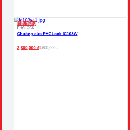
Hết hàng
PHGLOCK
Chuông cửa PHGLock IC103W
2,800,000
₫
3,600,000
₫