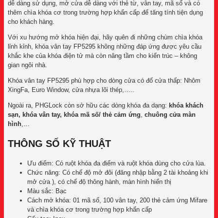
dễ dàng sử dụng, mở cửa dễ dàng với thẻ từ, vân tay, mã số và có
thêm chìa khóa cơ trong trường hợp khẩn cấp để tăng tính tiện dụng
cho khách hàng.
Với xu hướng mở khóa hiện đại, hãy quên đi những chùm chìa khóa
lỉnh kỉnh, khóa vân tay FP5295 không những đáp ứng được yêu cầu
khắc khe của khóa điện tử mà còn nâng tầm cho kiến trúc – không
gian ngôi nhà.
Khóa vân tay FP5295 phù hợp cho dòng cửa có đố cửa thấp: Nhôm
XingFa, Euro Window, cửa nhựa lõi thép,…..
Ngoài ra, PHGLock còn sở hữu các dòng khóa đa dạng:
khóa khách
sạn, khóa vân tay, khóa mã số/ thẻ cảm ứng
,
chuông cửa màn
hình
,…
THÔNG SỐ KỸ THUẬT
Ưu điểm:
Có ruột khóa đa điểm và ruột khóa dùng cho cửa lùa.
Chức năng:
Có chế độ mở đôi (đăng nhập bằng 2 tài khoảng khi
mở cửa ), có chế độ thông hành, màn hình hiển thị
Màu sắc:
Bạc
Cách mở khóa:
01 mã số, 100 vân tay, 200 thẻ cảm ứng Mifare
và chìa khóa cơ trong trường hợp khẩn cấp