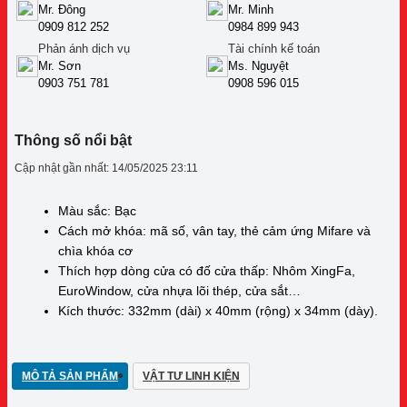
Mr. Đông
Mr. Minh
0909 812 252
0984 899 943
Phản ánh dịch vụ
Tài chính kế toán
Mr. Sơn
Ms. Nguyệt
0903 751 781
0908 596 015
Thông số nổi bật
Cập nhật gần nhất: 14/05/2025 23:11
Màu sắc: Bạc
Cách mở khóa: mã số, vân tay, thẻ cảm ứng Mifare và
chìa khóa cơ
Thích hợp dòng cửa có đố cửa thấp: Nhôm XingFa,
EuroWindow, cửa nhựa lõi thép, cửa sắt…
Kích thước: 332mm (dài) x 40mm (rộng) x 34mm (dày).
MÔ TẢ SẢN PHẨM
VẬT TƯ LINH KIỆN