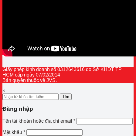
Giấy phép kinh doanh số 0312643616 do Sở KHDT TP
HCM cấp ngày 07/02/2014
Bản quyền thuộc về JVS.
×
Tìm
Đăng nhập
Bắt
Tên tài khoản hoặc địa chỉ email
*
buộc
Bắt
Mật khẩu
*