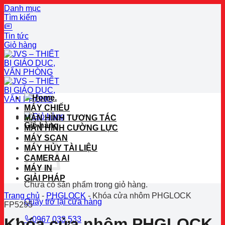
Danh mục
Tìm kiếm
Tin tức
Giỏ hàng
Bỏ
qua
nội
dung
.
MÁY CHIẾU
MÀN HÌNH TƯƠNG TÁC
Giỏ hàng
MÀN HÌNH CƯỜNG LỰC
MÁY SCAN
MÁY HỦY TÀI LIỆU
CAMERA AI
MÁY IN
GIẢI PHÁP
Chưa có sản phẩm trong giỏ hàng.
Trang chủ
-
PHGLOCK
-
Khóa cửa nhôm PHGLOCK
Quay trở lại cửa hàng
FP5295
0967 033 533
Khóa cửa nhôm PHGLOCK