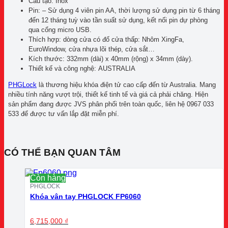
Cấu tạo:
Inox
Pin:
– Sử dụng 4 viên pin AA, thời lượng sử dụng pin từ 6 tháng
đến 12 tháng tuỳ vào tần suất sử dụng, kết nối pin dự phòng
qua cổng micro USB.
Thích hợp:
dòng cửa có đố cửa thấp: Nhôm XingFa,
EuroWindow, cửa nhựa lõi thép, cửa sắt…
Kích thước:
332mm (dài) x 40mm (rộng) x 34mm (dày).
Thiết kế và công nghệ:
AUSTRALIA
PHGLock
là thương hiệu khóa điện tử cao cấp đến từ Australia. Mang
nhiều tính năng vượt trội, thiết kế tinh tế và giá cả phải chăng. Hiện
sản phẩm đang được JVS phân phối trên toàn quốc, liên hệ 0967 033
533 để được tư vấn lắp đặt miễn phí.
CÓ THỂ BẠN QUAN TÂM
Còn hàng
PHGLOCK
Khóa vân tay PHGLOCK FP6060
6,715,000
₫