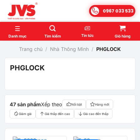
Bỏ
0967 033 533
qua
nội
dung
Tin tức
Danh mục
Tìm kiếm
Giỏ hàng
Trang chủ
/
Nhà Thông Minh
/
PHGLOCK
PHGLOCK
47 sản phẩm
Xếp theo
Nổi bật
Hàng mới
Giảm giá
Giá thấp đến cao
Giá cao đến thấp