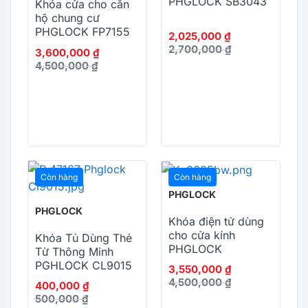
PHGLOCK SB3043
Khóa cửa cho căn
hộ chung cư
PHGLOCK FP7155
2,025,000
₫
APP
2,700,000
₫
3,600,000
₫
4,500,000
₫
Còn hàng
Còn hàng
PHGLOCK
PHGLOCK
Khóa điện tử dùng
cho cửa kính
Khóa Tủ Dùng Thẻ
PHGLOCK
Từ Thông Minh
FG3605W
PGHLOCK CL9015
3,550,000
₫
4,500,000
₫
400,000
₫
500,000
₫