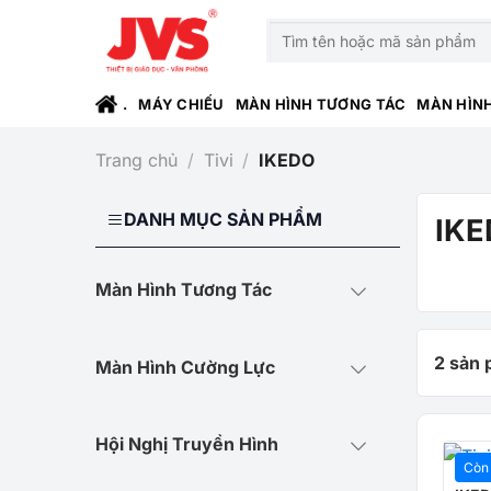
Bỏ
Tìm
qua
kiếm:
nội
dung
.
MÁY CHIẾU
MÀN HÌNH TƯƠNG TÁC
MÀN HÌN
Trang chủ
/
Tivi
/
IKEDO
DANH MỤC SẢN PHẨM
IK
Màn Hình Tương Tác
2 sản
Màn Hình Cường Lực
Hội Nghị Truyền Hình
Còn