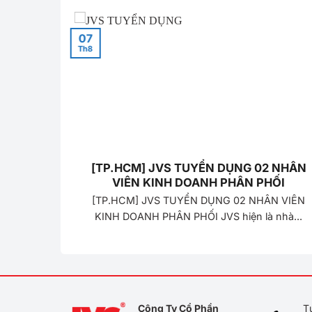
07
Th8
 JVS!
[TP.HCM] JVS TUYỂN DỤNG 02 NHÂN
VIÊN KINH DOANH PHÂN PHỐI
g năng
[TP.HCM] JVS TUYỂN DỤNG 02 NHÂN VIÊN
KINH DOANH PHÂN PHỐI JVS hiện là nhà...
Công Ty Cổ Phần
T