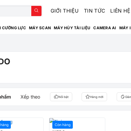
GIỚI THIỆU
TIN TỨC
LIÊN HỆ
H CƯỜNG LỰC
MÁY SCAN
MÁY HỦY TÀI LIỆU
CAMERA AI
MÁY 
EDO
 phẩm
Xếp theo
Nổi bật
Hàng mới
Giả
 hàng
Còn hàng