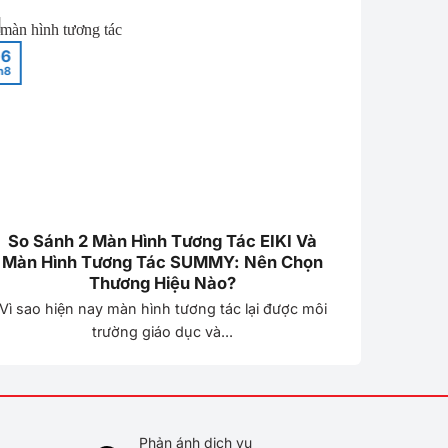
6
06
h8
Th8
So Sánh 2 Màn Hình Tương Tác EIKI Và
Đầu T
Màn Hình Tương Tác SUMMY: Nên Chọn
Phòng 
Thương Hiệu Nào?
Vì sao hiện nay màn hình tương tác lại được môi
Trong th
trường giáo dục và...
Phản ánh dịch vụ