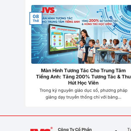
08
Th8
họn màn
Màn Hình Tương Tác Cho Trung Tâm
 doanh
Tiếng Anh: Tăng 200% Tương Tác & Thu
Hút Học Viên
 hiểu với
Trong kỷ nguyên giáo dục số, phương pháp
giảng dạy truyền thống chỉ với bảng...
Công Ty Cổ Phần
T