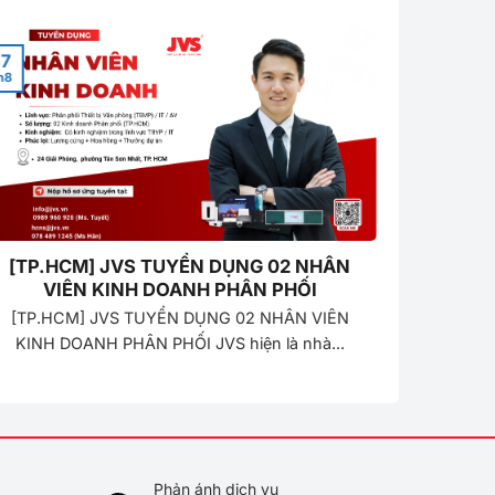
7
07
h8
Th8
[TP.HCM] JVS TUYỂN DỤNG 02 NHÂN
Địa
VIÊN KINH DOANH PHÂN PHỐI
TP.HCM
[TP.HCM] JVS TUYỂN DỤNG 02 NHÂN VIÊN
Hiện na
KINH DOANH PHÂN PHỐI JVS hiện là nhà...
chi
Phản ánh dịch vụ