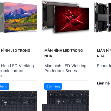
 HÌNH LED TRONG
MÀN HÌNH LED TRONG
MÀN HÌ
NHÀ
NHÀ
hình LED Vietking
Màn hình LED Vietking
Super I
nomic Indoor
Pro Indoor Series
es
 hệ
Liên hệ
Liên hệ
 hàng
Còn hàng