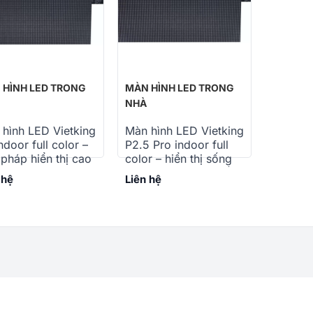
 HÌNH LED TRONG
MÀN HÌNH LED TRONG
NHÀ
hình LED Vietking
Màn hình LED Vietking
ndoor full color –
P2.5 Pro indoor full
 pháp hiển thị cao
color – hiển thị sống
 cho không gian
động, trung thực đến
 hệ
Liên hệ
g nhà
từng khung hình