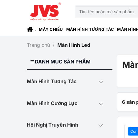
Bỏ
Tìm
qua
kiếm:
nội
dung
.
MÁY CHIẾU
MÀN HÌNH TƯƠNG TÁC
MÀN HÌN
Trang chủ
/
Màn Hình Led
DANH MỤC SẢN PHẨM
Màn
Màn Hình Tương Tác
6 sản
Màn Hình Cường Lực
Hội Nghị Truyền Hình
Còn