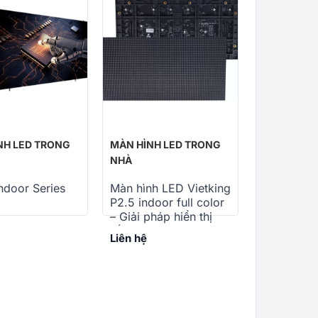
NH LED TRONG
MÀN HÌNH LED TRONG
NHÀ
ndoor Series
Màn hình LED Vietking
P2.5 indoor full color
– Giải pháp hiển thị
sắc nét, chuyên
Liên hệ
nghiệp cho không
gian trong nhà