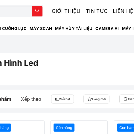
GIỚI THIỆU
TIN TỨC
LIÊN HỆ
H CƯỜNG LỰC
MÁY SCAN
MÁY HỦY TÀI LIỆU
CAMERA AI
MÁY 
 Hình Led
 phẩm
Xếp theo
Nổi bật
Hàng mới
Giả
 hàng
Còn hàng
Còn hàn