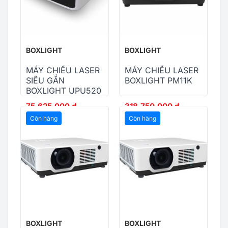
BOXLIGHT
BOXLIGHT
MÁY CHIẾU LASER
MÁY CHIẾU LASER
SIÊU GẦN
BOXLIGHT PM11K
BOXLIGHT UPU520
75,625,000
₫
318,750,000
₫
78,625,000
₫
328,750,000
₫
Còn hàng
Còn hàng
BOXLIGHT
BOXLIGHT