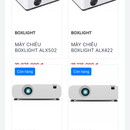
BOXLIGHT
BOXLIGHT
MÁY CHIẾU
MÁY CHIẾU
BOXLIGHT ALX502
BOXLIGHT ALX422
19,875,000
₫
18,125,000
₫
21,000,000
₫
21,000,000
₫
Còn hàng
Còn hàng