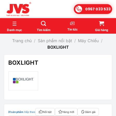
Bỏ
0967 033 533
qua
nội
dung
Tin tức
Danh mục
Tìm kiếm
Giỏ hàng
Trang chủ
/
Sản phẩm nổi bật
/
Máy Chiếu
/
BOXLIGHT
BOXLIGHT
31 sản phẩm
Xếp theo
Nổi bật
Hàng mới
Giảm giá