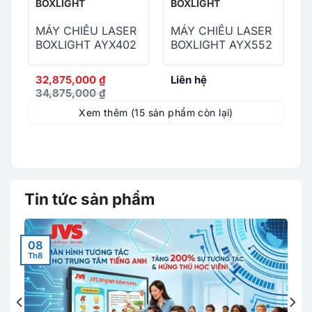
BOXLIGHT
BOXLIGHT
MÁY CHIẾU LASER
MÁY CHIẾU LASER
BOXLIGHT AYX402
BOXLIGHT AYX552
32,875,000
₫
Liên hệ
34,875,000
₫
Xem thêm (15 sản phẩm còn lại)
Tin tức sản phẩm
08
Th8