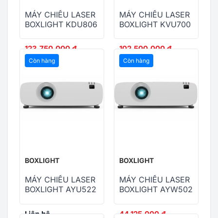
MÁY CHIẾU LASER
MÁY CHIẾU LASER
BOXLIGHT KDU806
BOXLIGHT KVU700
123,750,000
₫
102,500,000
₫
125,750,000
₫
105,500,000
₫
Còn hàng
Còn hàng
BOXLIGHT
BOXLIGHT
MÁY CHIẾU LASER
MÁY CHIẾU LASER
BOXLIGHT AYU522
BOXLIGHT AYW502
Liên hệ
44,125,000
₫