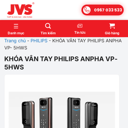
Bỏ
0967 033 533
qua
nội
dung
Tin tức
Danh mục
Tìm kiếm
Giỏ hàng
Trang chủ
-
PHILIPS
-
KHÓA VÂN TAY PHILIPS ANPHA
VP- 5HWS
KHÓA VÂN TAY PHILIPS ANPHA VP-
5HWS