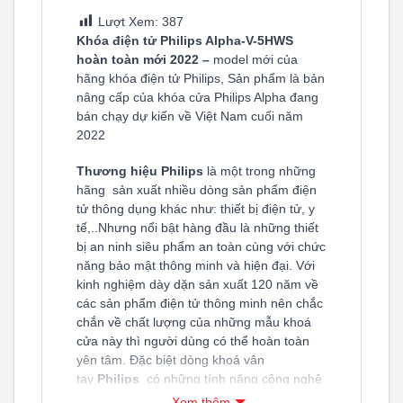
Lượt Xem:
387
Khóa điện tử Philips Alpha-V-5HWS
hoàn toàn mới
2022 –
model mới của
hãng khóa điện tử Philips, Sản phẩm là bản
nâng cấp của khóa cửa Philips Alpha đang
bán chạy dự kiến về Việt Nam cuối năm
2022
Thương
hiệu
Philips
là một trong những
hãng sản xuất nhiều dòng sản phẩm điện
tử thông dụng khác như: thiết bị điện tử, y
tế,..Nhưng nổi bật hàng đầu là những thiết
bị an ninh siêu phẩm an toàn cùng với chức
năng bảo mật thông minh và hiện đại. Với
kinh nghiệm dày dặn sản xuất 120 năm về
các sản phẩm điện tử thông minh nên chắc
chắn về chất lượng của những mẫu khoá
cửa này thì người dùng có thể hoàn toàn
yên tâm. Đặc biệt dòng khoá vân
tay
Philips
có những tính năng công nghệ
hiện đại, tiên tiến nhất, đặc biệt là mở khóa
Xem thêm