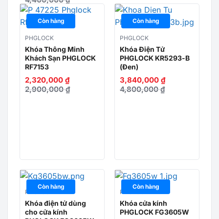
Kiểm tra kết nối theo thời gian thực với
Còn hàng
Còn hàng
khoá vân tay Philips Alpha-V-5HWS thông
qua Wifi. Thông qua APP, bạn có thể kiểm
PHGLOCK
PHGLOCK
tra lịch sử truy cập khóa, gửi mã số tạm
Khóa Thông Minh
Khóa Điện Tử
thời từ xa cho khách tới nhà và xem tình
Khách Sạn PHGLOCK
PHGLOCK KR5293-B
hình thời gian thực tại cửa bằng cách nhấp
RF7153
(Đen)
vào nút video.
2,320,000
₫
3,840,000
₫
2,900,000
₫
4,800,000
₫
Alpha-V-5HWS hỗ trơ việc
nói chuyện hai chiều có thể
nhìn thấy, tương tác từ xa,
giao tiếp thời gian thực ở mọi
nơi
Khi khách nhấn chuông cửa, một thông báo
sẽ được chuyển đến APP của chủ nhà. Khi
chuông cửa đổ chuông, khóa video sẽ tự
Còn hàng
Còn hàng
động quay video, vì vậy bạn sẽ không bỏ lỡ
PHGLOCK
PHGLOCK
bất kỳ thông tin nào của khách ngay cả khi
Khóa điện tử dùng
Khóa cửa kính
cho cửa kính
PHGLOCK FG3605W
không có nhà.