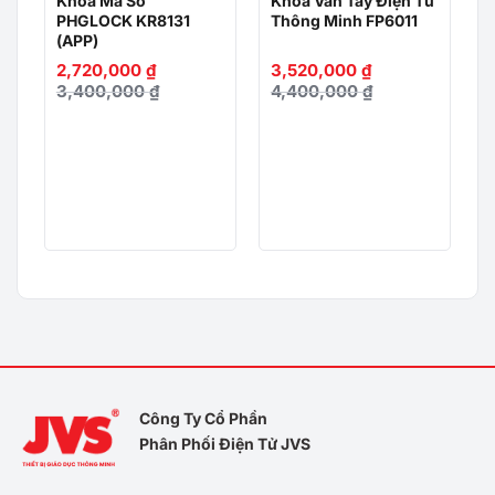
Khóa Mã Số
Khóa Vân Tay Điện Tử
PHGLOCK KR8131
Thông Minh FP6011
(APP)
2,720,000
₫
3,520,000
₫
3,400,000
₫
4,400,000
₫
Công Ty Cổ Phần
Phân Phối Điện Tử JVS