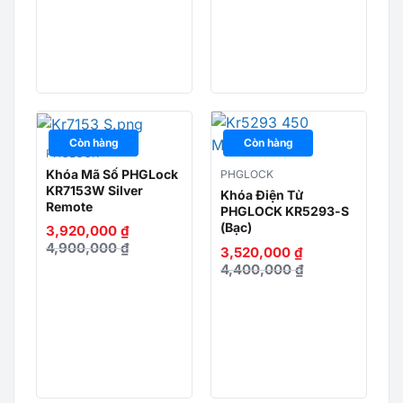
533 để được tư vấn lắp đặt miễn phí.
Còn hàng
Còn hàng
PHGLOCK
Khóa Mã Số PHGLock
PHGLOCK
KR7153W Silver
Khóa Điện Tử
Remote
PHGLOCK KR5293-S
(Bạc)
3,920,000
₫
4,900,000
₫
3,520,000
₫
4,400,000
₫