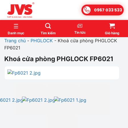
Bỏ
0967 033 533
qua
nội
dung
Tin tức
Danh mục
Tìm kiếm
Giỏ hàng
Trang chủ
-
PHGLOCK
-
Khoá cửa phòng PHGLOCK
FP6021
Khoá cửa phòng PHGLOCK FP6021