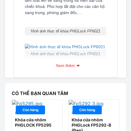
làm toát lên vẻ sang trọng và hiện đại của
chiếc khoá. Phù hợp lắt đặt cho các căn hộ
sang trọng, phòng giám đốc,…
Hình ảnh thực tế khóa PHGLock FP6021
Hình ảnh thực tế khóa PHGLock FP6021
Xem thêm
Tính năng nổi bật
Ngoài những tiện lợi trong cách mở cửa,
FP6011 còn có những tính năng nổi bật
như:
CÓ THỂ BẠN QUAN TÂM
Tự đổi tay nắm theo nhu cầu
Còn hàng
Còn hàng
Chức năng
khóa đôi và khóa bằng 3
PHGLOCK
PHGLOCK
chốt
Khóa cửa nhôm
Khóa cửa nhôm
Báo pin yếu và có cổng kết nối sạc dự
PHGLOCK FP5295
PHGLock FP5292-B
(Đen)