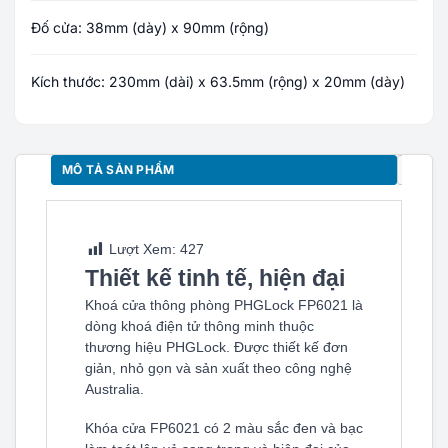
Đố cửa: 38mm (dày) x 90mm (rộng)
Kích thước: 230mm (dài) x 63.5mm (rộng) x 20mm (dày)
MÔ TẢ SẢN PHẨM
VẬT T
Lượt Xem:
427
Thiết kế tinh tế, hiện đại
Khoá cửa thông phòng PHGLock FP6021 là
dòng khoá điện tử thông minh thuộc
thương hiệu PHGLock. Được thiết kế đơn
giản, nhỏ gọn và sản xuất theo công nghệ
Australia.
Khóa cửa FP6021 có 2 màu sắc đen và bạc