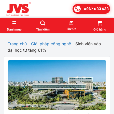
Bỏ
0967 033 533
qua
nội
dung
Tin tức
Danh mục
Tìm kiếm
Giỏ hàng
Trang chủ
-
Giải pháp công nghệ
-
Sinh viên vào
đại học tư tăng 61%