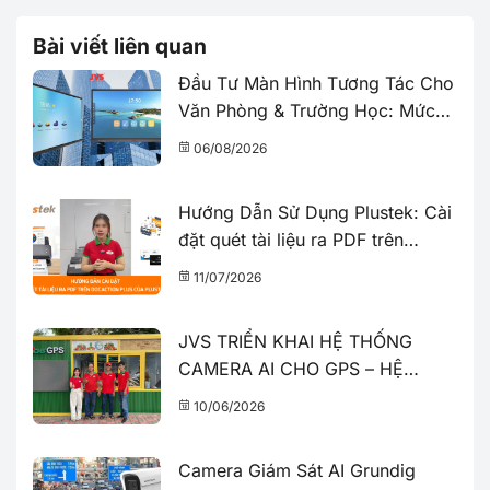
Bài viết liên quan
Đầu Tư Màn Hình Tương Tác Cho
Văn Phòng & Trường Học: Mức
Giá & Những Điều Cần Biết
06/08/2026
Hướng Dẫn Sử Dụng Plustek: Cài
đặt quét tài liệu ra PDF trên
DocActionPlus | JVS
11/07/2026
JVS TRIỂN KHAI HỆ THỐNG
CAMERA AI CHO GPS – HỆ
THỐNG ĐÔ THỊ THÔNG MINH
10/06/2026
Camera Giám Sát AI Grundig