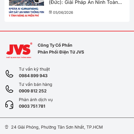
(Đức): Giải Pháp An Ninh Toàn
Diện Với 16 Tính Năng Miễn Phí
05/06/2026
Công Ty Cổ Phần
Phân Phối Điện Tử JVS
Tư vấn kỹ thuật
0984 899 943
Tư vấn bán hàng
0909 812 252
Phản ánh dịch vụ
0
903 751 781
24 Giải Phóng, Phường Tân Sơn Nhất, TP.HCM