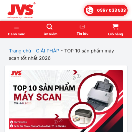
Bỏ
0967 033 533
qua
nội
dung
Tin tức
Danh mục
Tìm kiếm
Giỏ hàng
Trang chủ
-
GIẢI PHÁP
-
TOP 10 sản phẩm máy
scan tốt nhất 2026