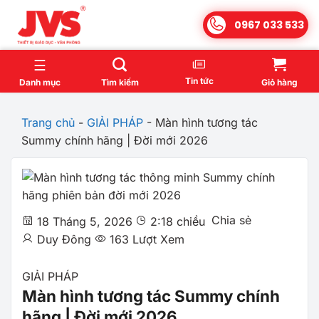
Bỏ
0967 033 533
qua
nội
dung
Tin tức
Danh mục
Tìm kiếm
Giỏ hàng
Trang chủ
-
GIẢI PHÁP
-
Màn hình tương tác
Summy chính hãng | Đời mới 2026
Chia sẻ
18 Tháng 5, 2026
2:18 chiều
Duy Đông
163 Lượt Xem
GIẢI PHÁP
Màn hình tương tác Summy chính
hãng | Đời mới 2026