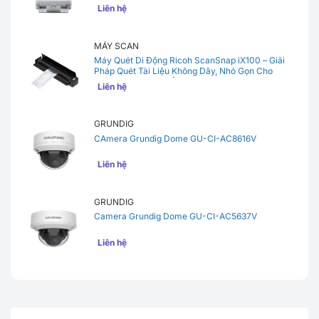
Nội Bộ Cho Văn Phòng
Liên hệ
MÁY SCAN
Máy Quét Di Động Ricoh ScanSnap iX100 – Giải
Pháp Quét Tài Liệu Không Dây, Nhỏ Gọn Cho
Người Hay Di Chuyển
Liên hệ
GRUNDIG
CAmera Grundig Dome GU-CI-AC8616V
Liên hệ
GRUNDIG
Camera Grundig Dome GU-CI-AC5637V
Liên hệ