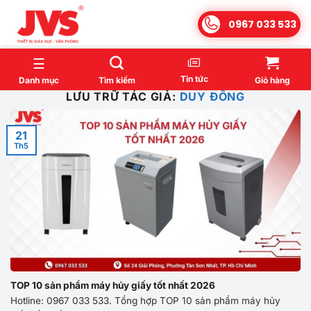
Bỏ
0967 033 533
qua
nội
dung
Tin tức
Danh mục
Tìm kiếm
Giỏ hàng
LƯU TRỮ TÁC GIẢ:
DUY ĐÔNG
21
Th5
TOP 10 sản phẩm máy hủy giấy tốt nhất 2026
Hotline: 0967 033 533. Tổng hợp TOP 10 sản phẩm máy hủy